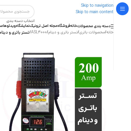
Skip to navigation
Skip to main content
انتخاب دسته بندی
خانه
فروشگاه
مجله اصل ترونیک
نمایشگاه
ویدئوها
مج
دسته بندی محصولات
خانه
/
محصولات باتری
/
تستر باتری و دینام
/
ASL4000
/
تستر باتری و دینام آنالوگ،