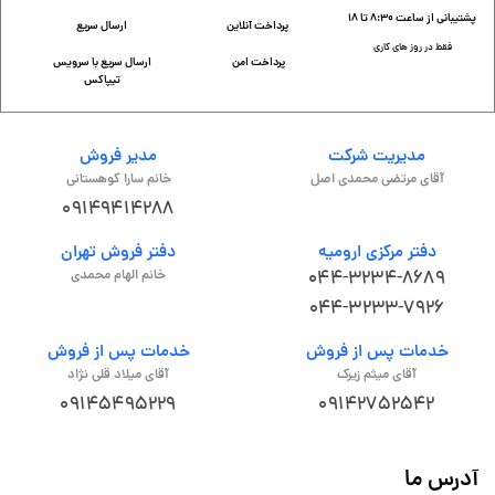
پشتیبانی از ساعت 8:30 تا 18
پرداخت آنلاین
ارسال سریع
فقط در روز های کاری
پرداخت امن
ارسال سریع با سرویس
تیپاکس
مدیریت شرکت
مدیر فروش
آقای مرتضی محمدی اصل
خانم سارا کوهستانی
09149414288
دفتر مرکزی ارومیه
دفتر فروش تهران
044-3234-8689
خانم الهام محمدی
044-3233-7926
خدمات پس از فروش
خدمات پس از فروش
آقای میثم زیرک
آقای میلاد قلی نژاد
09145495229
09142752542
آدرس ما