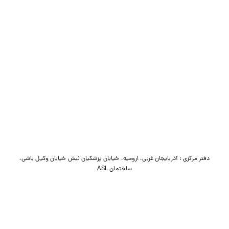
دفتر مرکزی : آذربایجان غربی، ارومیه، خیابان پزشکیان نبش خیابان وکیل باشی،
ساختمان ASL